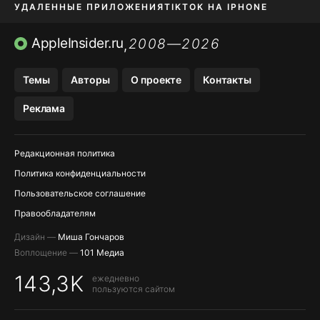
УДАЛЕННЫЕ ПРИЛОЖЕНИЯ
TIKTOK НА IPHONE
ПРИЛОЖЕНИЯ БЕЗ APP STORE
AppleInsider.ru
2008—2026
,
OZON БАНК, WILDBERRIES
Темы
Авторы
О проекте
Контакты
МЕССЕНДЖЕРЫ KAKAOTALK, B…
Реклама
ПОПОЛНЕНИЕ APPLE ID
Редакционная политика
Политика конфиденциальности
Пользовательское соглашение
Правообладателям
Дизайн —
Миша Гончаров
Воплощение —
101 Медиа
143,3K
ежедневно
пользуются сайтом