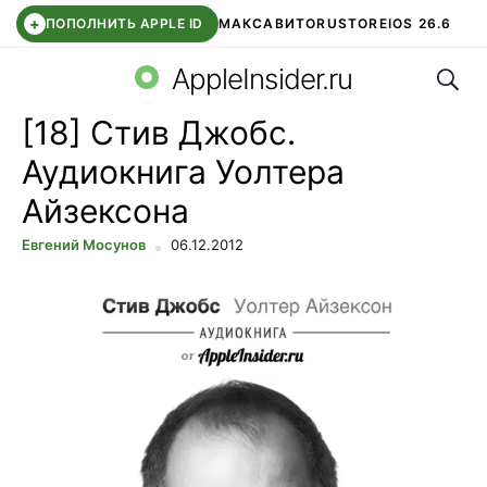
+
ПОПОЛНИТЬ APPLE ID
МАКС
АВИТО
RUSTORE
IOS 26.6
Поис
DDE STORE
СБЕР КИДС
ВТБ ОНЛАЙН
ЧАТ В ROBLOX
AppleInsider.ru
[18] Стив Джобс.
Аудиокнига Уолтера
Айзексона
Евгений Мосунов
06.12.2012