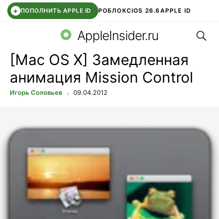
+
ПОПОЛНИТЬ APPLE ID
РОБЛОКС
IOS 26.6
APPLE ID
Поис
TELEGRAM
WHATSAPP
DDE STORE
APP STORE
OZON БАНК
AppleInsider.ru
[Mac OS X] Замедленная
анимация Mission Control
Игорь Соловьев
09.04.2012