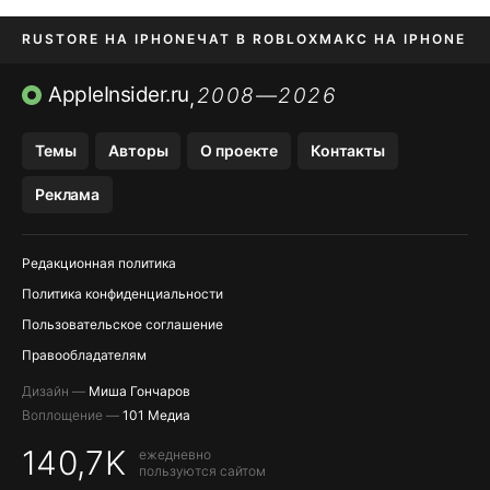
RUSTORE НА IPHONE
ЧАТ В ROBLOX
МАКС НА IPHONE
AVITO НА IPHONE
ВТБ ОНЛАЙН
TIKTOK НА IPHONE
AppleInsider.ru
2008—2026
,
Темы
Авторы
О проекте
Контакты
Реклама
Редакционная политика
Политика конфиденциальности
Пользовательское соглашение
Правообладателям
Дизайн —
Миша Гончаров
Воплощение —
101 Медиа
140,7K
ежедневно
пользуются сайтом