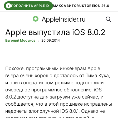
+
ПОПОЛНИТЬ APPLE ID
МАКС
АВИТО
RUSTORE
IOS 26.6
Поис
DDE STORE
СБЕР КИДС
ВТБ ОНЛАЙН
ЧАТ В ROBLOX
AppleInsider.ru
Apple выпустила iOS 8.0.2
Евгений Мосунов
26.09.2014
Похоже, программным инженерам Apple
вчера очень хорошо досталось от Тима Кука,
и они в оперативном режиме подготовили
очередное программное обновление. iOS
8.0.2 доступна для загрузки уже сейчас, и
сообщается, что в этой прошивке исправлены
недочеты злополучной iOS 8.0.1. Однако не