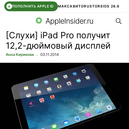
+
ПОПОЛНИТЬ APPLE ID
МАКС
АВИТО
RUSTORE
IOS 26.6
Поис
DDE STORE
СБЕР КИДС
ВТБ ОНЛАЙН
ЧАТ В ROBLOX
AppleInsider.ru
[Слухи] iPad Pro получит
12,2-дюймовый дисплей
Анна Кирикова
03.11.2014