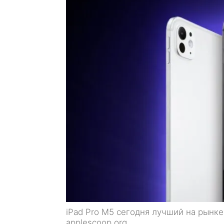
iPad Pro M5 сегодня лучший на рынке
applescoop.org