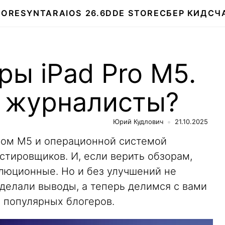
TORE
SYNTARA
IOS 26.6
DDE STORE
СБЕР КИДС
Ч
ы iPad Pro M5.
т журналисты?
Юрий Кудлович
21.10.2025
ипом M5 и операционной системой
естировщиков. И, если верить обзорам,
люционные. Но и без улучшений не
делали выводы, а теперь делимся с вами
 популярных блогеров.