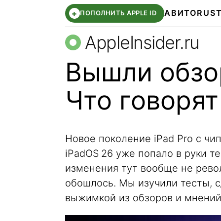
АВИТО
RUS
+
ПОПОЛНИТЬ APPLE ID
AppleInsider.ru
Вышли обзор
Что говоря
Новое поколение iPad Pro с ч
iPadOS 26 уже попало в руки т
изменения тут вообще не рево
обошлось. Мы изучили тесты, с
выжимкой из обзоров и мнений