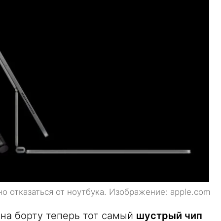
о отказаться от ноутбука. Изображение: apple.com
 на борту теперь тот самый
шустрый чип