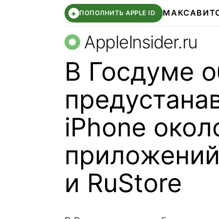
МАКС
АВИТ
+
ПОПОЛНИТЬ APPLE ID
AppleInsider.ru
В Госдуме о
предустанав
iPhone окол
приложений.
и RuStore