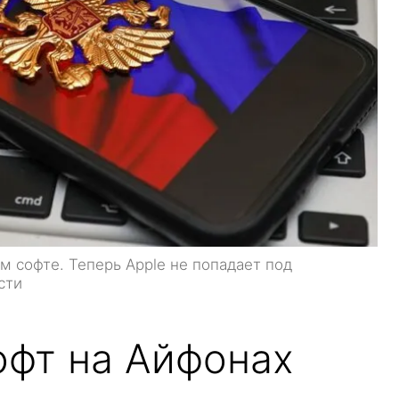
м софте. Теперь Apple не попадает под
сти
офт на Айфонах