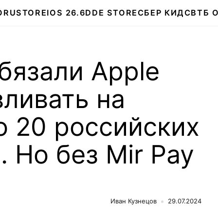
О
RUSTORE
IOS 26.6
DDE STORE
СБЕР КИДС
ВТБ 
бязали Apple
ливать на
о 20 российских
 Но без Mir Pay
Иван Кузнецов
29.07.2024