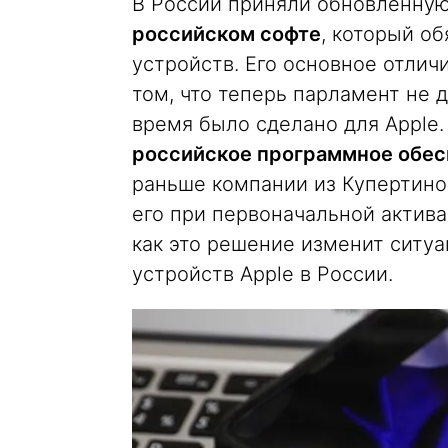
В России приняли обновленну
российском софте
, который о
устройств. Его основное отлич
том, что теперь парламент не д
время было сделано для Apple
российское программное обе
раньше компании из Купертино
его при первоначальной актив
как это решение изменит ситу
устройств Apple в России.