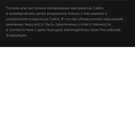
Полное или частичное копирование материалов Сайта
в коммерческих целях разрешено только с письменного
разрешения владельца Сайта. В случае обнаружения нарушений,
виновные лица могут быть привлечены к ответственности
в соответствии с действующим законодательством Российской
Федерации.