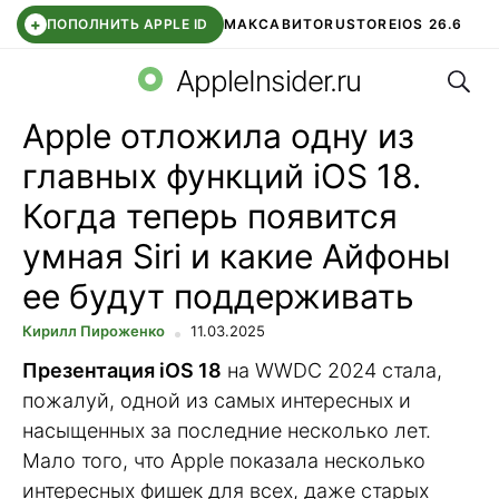
+
ПОПОЛНИТЬ APPLE ID
МАКС
АВИТО
RUSTORE
IOS 26.6
Поис
DDE STORE
СБЕР КИДС
ВТБ ОНЛАЙН
ЧАТ В ROBLOX
AppleInsider.ru
Apple отложила одну из
главных функций iOS 18.
Когда теперь появится
умная Siri и какие Айфоны
ее будут поддерживать
Кирилл Пироженко
11.03.2025
Презентация iOS 18
на WWDC 2024 стала,
пожалуй, одной из самых интересных и
насыщенных за последние несколько лет.
Мало того, что Apple показала несколько
интересных фишек для всех, даже старых