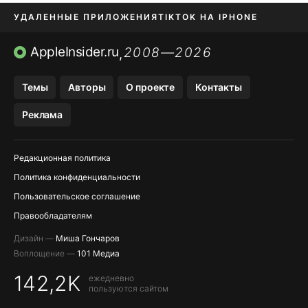
УДАЛЕННЫЕ ПРИЛОЖЕНИЯ
TIKTOK НА IPHONE
ПРИЛОЖЕНИЯ БЕЗ APP STORE
AppleInsider.ru
2008—2026
,
OZON БАНК, WILDBERRIES
Темы
Авторы
О проекте
Контакты
МЕССЕНДЖЕРЫ KAKAOTALK, B…
Реклама
ПОПОЛНЕНИЕ APPLE ID
Редакционная политика
Политика конфиденциальности
Пользовательское соглашение
Правообладателям
Дизайн —
Миша Гончаров
Воплощение —
101 Медиа
142,2K
ежедневно
пользуются сайтом