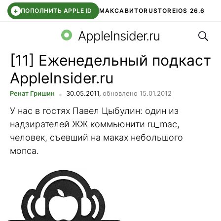
+
ПОПОЛНИТЬ APPLE ID
МАКС
АВИТО
RUSTORE
IOS 26.6
Поис
DDE STORE
СБЕР КИДС
ВТБ ОНЛАЙН
ЧАТ В ROBLOX
AppleInsider.ru
[11] Еженедельный подкаст
AppleInsider.ru
Ренат Гришин
30.05.2011,
обновлено 15.01.2012
У нас в гостях Павел Цыбулин: один из
надзирателей ЖЖ коммьюнити ru_mac,
человек, съевший на маках небольшого
мопса.