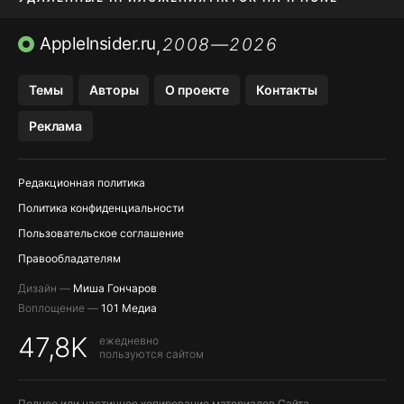
ПРИЛОЖЕНИЯ БЕЗ APP STORE
AppleInsider.ru
2008—2026
,
OZON БАНК, WILDBERRIES
Темы
Авторы
О проекте
Контакты
МЕССЕНДЖЕРЫ KAKAOTALK, B…
Реклама
ПОПОЛНЕНИЕ APPLE ID
Редакционная политика
Политика конфиденциальности
Пользовательское соглашение
Правообладателям
Дизайн —
Миша Гончаров
Воплощение —
101 Медиа
47,8K
ежедневно
пользуются сайтом
Полное или частичное копирование материалов Сайта