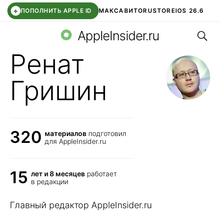
+
ПОПОЛНИТЬ APPLE ID
МАКС
АВИТО
RUSTORE
IOS 26.6
Поис
DDE STORE
СБЕР КИДС
ВТБ ОНЛАЙН
ЧАТ В ROBLOX
AppleInsider.ru
Ренат
Гришин
320
материалов
подготовил
для AppleInsider.ru
15
лет и 8 месяцев
работает
в редакции
Главный редактор AppleInsider.ru