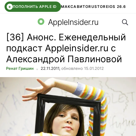
+
ПОПОЛНИТЬ APPLE ID
МАКС
АВИТО
RUSTORE
IOS 26.6
Поис
DDE STORE
СБЕР КИДС
ВТБ ОНЛАЙН
ЧАТ В ROBLOX
AppleInsider.ru
[36] Анонс. Еженедельный
подкаст Appleinsider.ru с
Александрой Павлиновой
Ренат Гришин
22.11.2011,
обновлено 15.01.2012