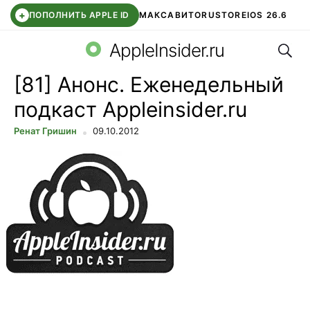
+
ПОПОЛНИТЬ APPLE ID
МАКС
АВИТО
RUSTORE
IOS 26.6
Поис
DDE STORE
СБЕР КИДС
ВТБ ОНЛАЙН
ЧАТ В ROBLOX
AppleInsider.ru
[81] Анонс. Еженедельный
подкаст Appleinsider.ru
Ренат Гришин
09.10.2012