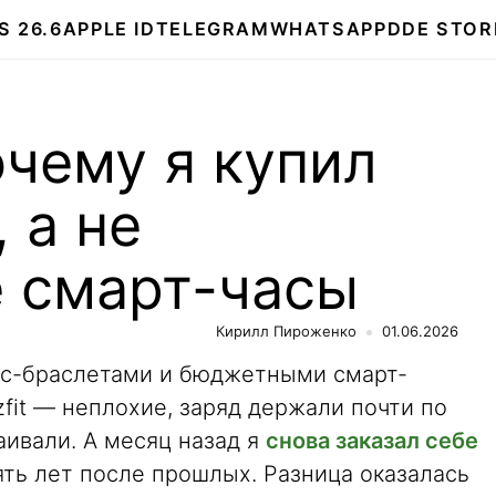
S 26.6
APPLE ID
TELEGRAM
WHATSAPP
DDE STOR
очему я купил
 а не
 смарт-часы
Кирилл Пироженко
01.06.2026
ес-браслетами и бюджетными смарт-
fit — неплохие, заряд держали почти по
аивали. А месяц назад я
снова заказал себе
ть лет после прошлых. Разница оказалась