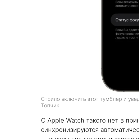
Стоило включить этот тумблер и уве
Топчик
С Apple Watch такого нет в пр
синхронизируются автоматичес