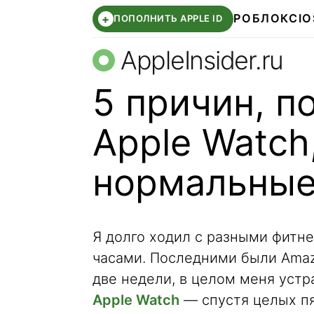
РОБЛОКС
IO
+
ПОПОЛНИТЬ APPLE ID
AppleInsider.ru
5 причин, п
Apple Watch,
нормальные
Я долго ходил с разными фитн
часами. Последними были Amaz
две недели, в целом меня устр
Apple Watch
— спустя целых пя