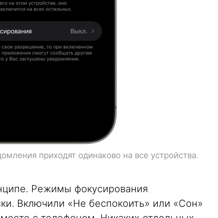
домления приходят одинаково на все устройства.
инципе. Режимы фокусирования
ки. Включили «Не беспокоить» или «Сон»