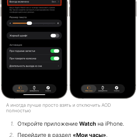
А иногда лучше просто взять и отключить AOD
полностью
Откройте приложение
Watch
на iPhone.
Перейдите в раздел
«Мои часы»
.