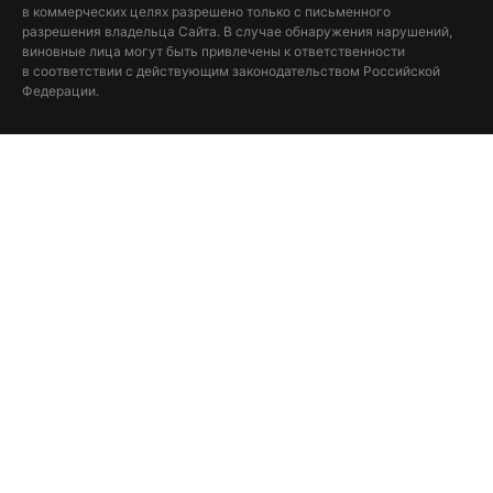
в коммерческих целях разрешено только с письменного
разрешения владельца Сайта. В случае обнаружения нарушений,
виновные лица могут быть привлечены к ответственности
в соответствии с действующим законодательством Российской
Федерации.