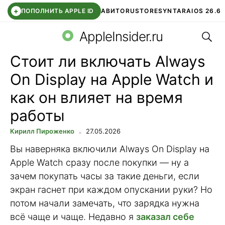
+
ПОПОЛНИТЬ APPLE ID
АВИТО
RUSTORE
SYNTARA
IOS 26.6
Поис
DDE STORE
СБЕР КИДС
ЧАТ ROBLOX
ВТБ ОНЛАЙН
AppleInsider.ru
Стоит ли включать Always
On Display на Apple Watch и
как он влияет на время
работы
Кирилл Пироженко
27.05.2026
Вы наверняка включили Always On Display на
Apple Watch сразу после покупки — ну а
зачем покупать часы за такие деньги, если
экран гаснет при каждом опускании руки? Но
потом начали замечать, что зарядка нужна
всё чаще и чаще. Недавно я
заказал себе