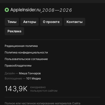
TIKTOK НА IPHONE
ПРИЛОЖЕНИЯ БЕЗ APP STORE
AppleInsider.ru
2008—2026
,
OZON БАНК, WILDBERRIES
Темы
Авторы
О проекте
Контакты
МЕССЕНДЖЕРЫ KAKAOTALK, B…
Реклама
Редакционная политика
Политика конфиденциальности
Пользовательское соглашение
Правообладателям
Дизайн —
Миша Гончаров
Воплощение —
101 Медиа
143,9K
ежедневно
пользуются сайтом
Полное или частичное копирование материалов Сайта