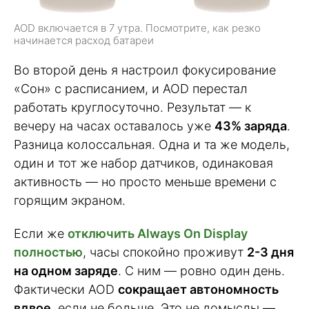
AOD включается в 7 утра. Посмотрите, как резко
начинается расход батареи
Во второй день я настроил фокусирование
«Сон» с расписанием, и AOD перестал
работать круглосуточно. Результат — к
вечеру на часах оставалось уже
43% заряда
.
Разница колоссальная. Одна и та же модель,
один и тот же набор датчиков, одинаковая
активность — но просто меньше времени с
горящим экраном.
Если же
отключить Always On Display
полностью
, часы спокойно проживут
2-3 дня
на одном заряде
. С ним — ровно один день.
Фактически AOD
сокращает автономность
вдвое
, если не больше. Это не домыслы —