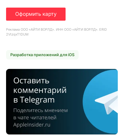
Оформить карту
Реклама ООО «АЙТИ ВОРЛД». ИНН ООО «АЙТИ ВОРЛД». ERID
2VtzqxT1DUM
Разработка приложений для iOS