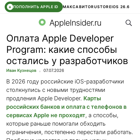
+
ПОПОЛНИТЬ APPLE ID
МАКС
АВИТО
RUSTORE
IOS 26.6
Поис
DDE STORE
СБЕР КИДС
ВТБ ОНЛАЙН
ЧАТ В ROBLOX
AppleInsider.ru
Оплата Apple Developer
Program: какие способы
остались у разработчиков
Иван Кузнецов
07.07.2026
В 2026 году российские iOS-разработчики
столкнулись с новыми трудностями
продления Apple Developer.
Карты
российских банков и оплата с телефонов в
сервисах Apple не проходят
, а способы,
которые раньше помогали обходить
ограничения, постепенно перестали работать.