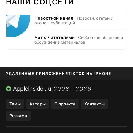
НАШИ СОЦСЕТИ
Новостной канал
Новости, статьи и
анонсы публикаций
Чат с читателями
Свободное общение и
обсуждение материалов
УДАЛЕННЫЕ ПРИЛОЖЕНИЯ
TIKTOK НА IPHONE
ПРИЛОЖЕНИЯ БЕЗ APP STORE
AppleInsider.ru
2008—2026
,
OZON БАНК, WILDBERRIES
Темы
Авторы
О проекте
Контакты
МЕССЕНДЖЕРЫ KAKAOTALK, B…
Реклама
ПОПОЛНЕНИЕ APPLE ID