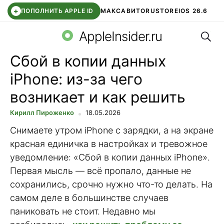
+
ПОПОЛНИТЬ APPLE ID
МАКС
АВИТО
RUSTORE
IOS 26.6
Поис
DDE STORE
СБЕР КИДС
ВТБ ОНЛАЙН
ЧАТ В ROBLOX
AppleInsider.ru
Сбой в копии данных
iPhone: из-за чего
возникает и как решить
Кирилл Пироженко
18.05.2026
Снимаете утром iPhone с зарядки, а на экране
красная единичка в настройках и тревожное
уведомление: «Сбой в копии данных iPhone».
Первая мысль — всё пропало, данные не
сохранились, срочно нужно что-то делать. На
самом деле в большинстве случаев
паниковать не стоит. Недавно мы