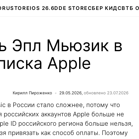
О
RUSTORE
IOS 26.6
DDE STORE
СБЕР КИДС
ВТБ 
ь Эпл Мьюзик в
писка Apple
Кирилл Пироженко
29.05.2026,
обновлено 23.07.2026
ic в России стало сложнее, потому что
 российских аккаунтов Apple больше не
ple ID российского региона больше нельзя,
я привязать как способ оплаты. Поэтому