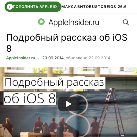
+
ПОПОЛНИТЬ APPLE ID
МАКС
АВИТО
RUSTORE
IOS 26.6
Поис
DDE STORE
СБЕР КИДС
ВТБ ОНЛАЙН
ЧАТ В ROBLOX
AppleInsider.ru
Подробный рассказ об iOS
8
AppleInsider.ru
20.09.2014,
обновлено 22.09.2014