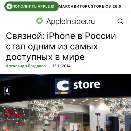
+
ПОПОЛНИТЬ APPLE ID
МАКС
АВИТО
RUSTORE
IOS 26.6
Поис
DDE STORE
СБЕР КИДС
ВТБ ОНЛАЙН
ЧАТ В ROBLOX
AppleInsider.ru
Связной: iPhone в России
стал одним из самых
доступных в мире
Александр Богданов
12.11.2014