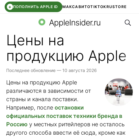
+
ПОПОЛНИТЬ APPLE ID
МАКС
АВИТО
TIKTOK
RUSTORE
Поис
SYNTARA
WB КЛУБ
IOS 26.6
DDE STORE
AppleInsider.ru
Цены на
продукцию Apple
Последнее обновление — 10 августа 2026
Цены на продукцию Apple
различаются в зависимости от
страны и канала поставки.
Например, после
остановки
официальных поставок техники бренда в
Россию
у местных ритейлеров не осталось
другого способа ввести её сюда, кроме как