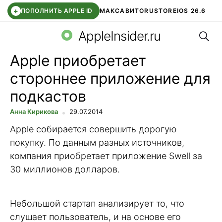
+
ПОПОЛНИТЬ APPLE ID
МАКС
АВИТО
RUSTORE
IOS 26.6
Поис
DDE STORE
СБЕР КИДС
ВТБ ОНЛАЙН
ЧАТ В ROBLOX
AppleInsider.ru
Apple приобретает
стороннее приложение для
подкастов
Анна Кирикова
29.07.2014
Apple собирается совершить дорогую
покупку. По данным разных источников,
компания приобретает приложение Swell за
30 миллионов долларов.
Небольшой стартап анализирует то, что
слушает пользователь, и на основе его