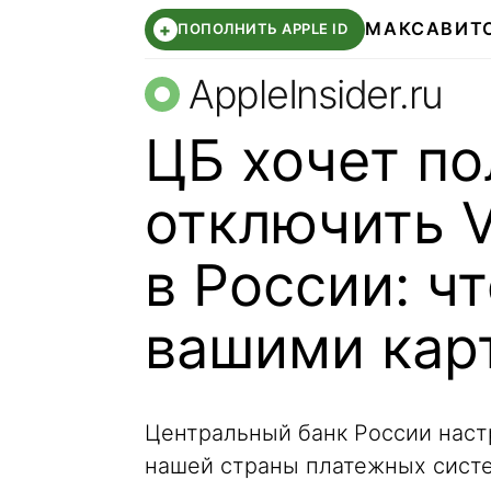
МАКС
АВИТ
+
ПОПОЛНИТЬ APPLE ID
AppleInsider.ru
ЦБ хочет п
отключить V
в России: чт
вашими кар
Центральный банк России наст
нашей страны платежных систем