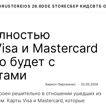
О
RUSTORE
IOS 26.6
DDE STORE
СБЕР КИДС
ВТБ 
олностью
isa и Mastercard
о будет с
тами
Кирилл Пироженко
25.05.2026
роен решительно в отношении ушедших из
. Карты Visa и Mastercard, которые