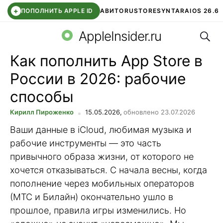
+
ПОПОЛНИТЬ APPLE ID
АВИТО
RUSTORE
SYNTARA
IOS 26.6
Поис
DDE STORE
СБЕР КИДС
ЧАТ ROBLOX
ВТБ ОНЛАЙН
AppleInsider.ru
Как пополнить App Store в
России в 2026: рабочие
способы
Кирилл Пироженко
15.05.2026,
обновлено 23.07.2026
Ваши данные в iCloud, любимая музыка и
рабочие инструменты — это часть
привычного образа жизни, от которого не
хочется отказываться. С начала весны, когда
пополнение через мобильных операторов
(МТС и Билайн) окончательно ушло в
прошлое, правила игры изменились. Но