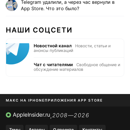
Telegram удалили, а через час вернули в
App Store. Что это было?
НАШИ СОЦСЕТИ
Новостной канал
Новости, статьи и
анонсы публикаций
Чат с читателями
Свободное общение и
обсуждение материалов
МАКС НА IPHONE
ПРИЛОЖЕНИЯ APP STORE
TIKTOK НА IPHONE
ПРИЛОЖЕНИЯ БЕЗ APP STORE
AppleInsider.ru
2008—2026
,
OZON БАНК, WILDBERRIES
Темы
Авторы
О проекте
Контакты