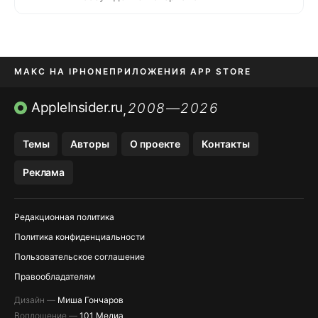
МАКС НА IPHONE
ПРИЛОЖЕНИЯ APP STORE
TIKTOK НА IPHONE
ПРИЛОЖЕНИЯ БЕЗ APP STORE
AppleInsider.ru
2008—2026
,
OZON БАНК, WILDBERRIES
Темы
Авторы
О проекте
Контакты
МЕССЕНДЖЕРЫ KAKAOTALK, B…
Реклама
Редакционная политика
Политика конфиденциальности
Пользовательское соглашение
Правообладателям
Дизайн —
Миша Гончаров
Воплощение —
101 Медиа