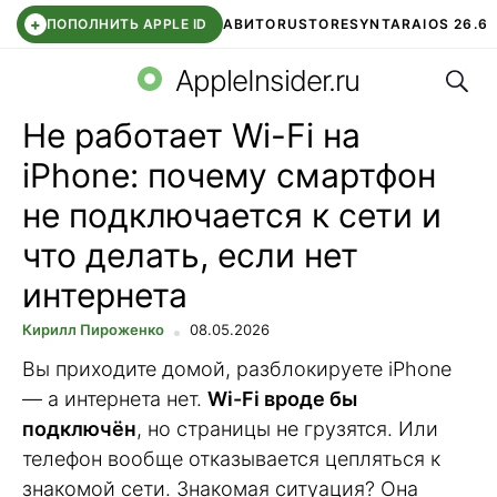
+
ПОПОЛНИТЬ APPLE ID
АВИТО
RUSTORE
SYNTARA
IOS 26.6
Поис
DDE STORE
СБЕР КИДС
ЧАТ ROBLOX
ВТБ ОНЛАЙН
AppleInsider.ru
Не работает Wi-Fi на
iPhone: почему смартфон
не подключается к сети и
что делать, если нет
интернета
Кирилл Пироженко
08.05.2026
Вы приходите домой, разблокируете iPhone
— а интернета нет.
Wi-Fi вроде бы
подключён
, но страницы не грузятся. Или
телефон вообще отказывается цепляться к
знакомой сети. Знакомая ситуация? Она