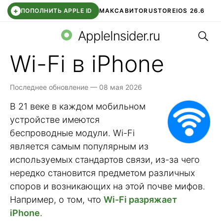
+
ПОПОЛНИТЬ APPLE ID
МАКС
АВИТО
RUSTORE
IOS 26.6
Поис
DDE STORE
СБЕР КИДС
ВТБ ОНЛАЙН
ЧАТ В ROBLOX
AppleInsider.ru
Wi-Fi в iPhone
Последнее обновление — 08 мая 2026
В 21 веке в каждом мобильном
устройстве имеются
беспроводные модули. Wi-Fi
является самым популярным из
используемых стандартов связи, из-за чего
нередко становится предметом различных
споров и возникающих на этой почве мифов.
Например, о том, что
Wi-Fi разряжает
iPhone
.