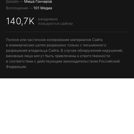
Дизайн —
Миша Гончаров
Воплощение —
101 Медиа
140,7K
ежедневно
пользуются сайтом
Полное или частичное копирование материалов Сайта
в коммерческих целях разрешено только с письменного
разрешения владельца Сайта. В случае обнаружения нарушений,
виновные лица могут быть привлечены к ответственности
в соответствии с действующим законодательством Российской
Федерации.