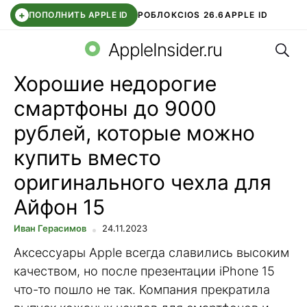
+
ПОПОЛНИТЬ APPLE ID
РОБЛОКС
IOS 26.6
APPLE ID
Поис
TELEGRAM
WHATSAPP
DDE STORE
APP STORE
OZON БАНК
AppleInsider.ru
Хорошие недорогие
смартфоны до 9000
рублей, которые можно
купить вместо
оригинального чехла для
Айфон 15
Иван Герасимов
24.11.2023
Аксессуары Apple всегда славились высоким
качеством, но после презентации iPhone 15
что-то пошло не так. Компания прекратила