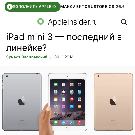
+
ПОПОЛНИТЬ APPLE ID
МАКС
АВИТО
RUSTORE
IOS 26.6
Поис
DDE STORE
СБЕР КИДС
ВТБ ОНЛАЙН
ЧАТ В ROBLOX
AppleInsider.ru
iPad mini 3 — последний в
линейке?
Эрнест Василевский
04.11.2014