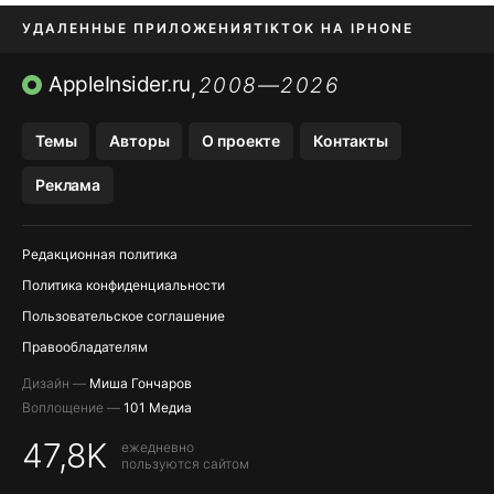
УДАЛЕННЫЕ ПРИЛОЖЕНИЯ
TIKTOK НА IPHONE
ПРИЛОЖЕНИЯ БЕЗ APP STORE
AppleInsider.ru
2008—2026
,
OZON БАНК, WILDBERRIES
Темы
Авторы
О проекте
Контакты
МЕССЕНДЖЕРЫ KAKAOTALK, B…
Реклама
ПОПОЛНЕНИЕ APPLE ID
Редакционная политика
Политика конфиденциальности
Пользовательское соглашение
Правообладателям
Дизайн —
Миша Гончаров
Воплощение —
101 Медиа
47,8K
ежедневно
пользуются сайтом