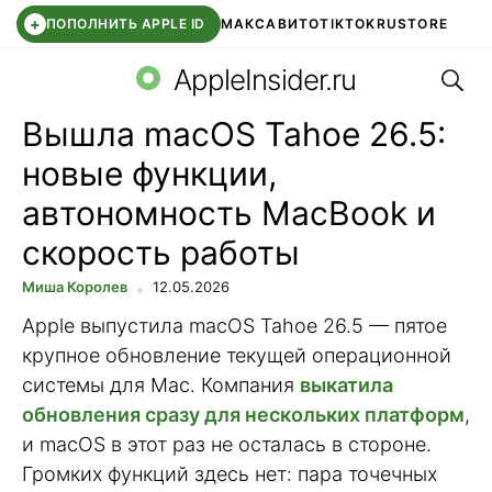
+
ПОПОЛНИТЬ APPLE ID
МАКС
АВИТО
TIKTOK
RUSTORE
Поис
SYNTARA
WB КЛУБ
IOS 26.6
DDE STORE
AppleInsider.ru
Вышла macOS Tahoe 26.5:
новые функции,
автономность MacBook и
скорость работы
Миша Королев
12.05.2026
Apple выпустила macOS Tahoe 26.5 — пятое
крупное обновление текущей операционной
системы для Mac. Компания
выкатила
обновления сразу для нескольких платформ
,
и macOS в этот раз не осталась в стороне.
Громких функций здесь нет: пара точечных