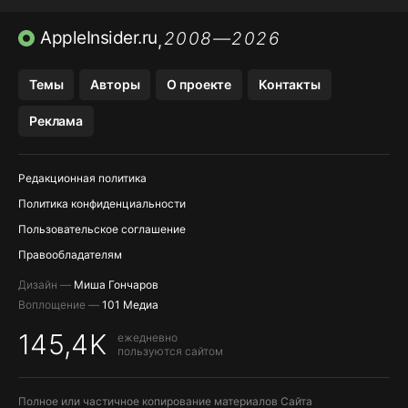
ПРИЛОЖЕНИЯ APP STORE
AppleInsider.ru
2008—2026
,
ПРИЛОЖЕНИЯ БЕЗ APP STORE
Темы
Авторы
О проекте
Контакты
МЕССЕНДЖЕРЫ KAKAOTALK И …
Реклама
OZON, WILDBERRIES, ЯНДЕК…
Редакционная политика
Политика конфиденциальности
Пользовательское соглашение
Правообладателям
Дизайн —
Миша Гончаров
Воплощение —
101 Медиа
145,4K
ежедневно
пользуются сайтом
Полное или частичное копирование материалов Сайта