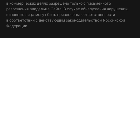
в коммерческих целях разрешено только с письменного
разрешения владельца Сайта. В случае обнаружения нарушений,
виновные лица могут быть привлечены к ответственности
в соответствии с действующим законодательством Российской
Федерации.