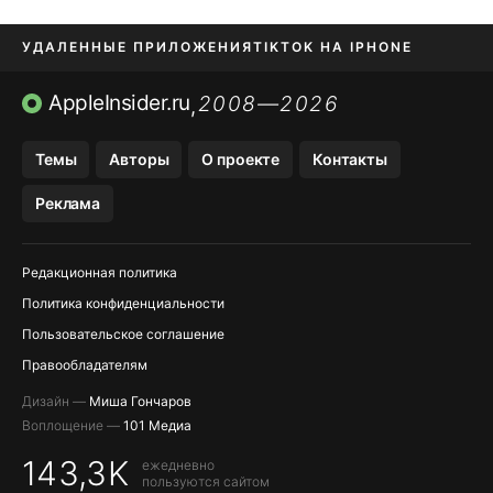
УДАЛЕННЫЕ ПРИЛОЖЕНИЯ
TIKTOK НА IPHONE
ПРИЛОЖЕНИЯ БЕЗ APP STORE
AppleInsider.ru
2008—2026
,
OZON БАНК, WILDBERRIES
Темы
Авторы
О проекте
Контакты
МЕССЕНДЖЕРЫ KAKAOTALK, B…
Реклама
ПОПОЛНЕНИЕ APPLE ID
Редакционная политика
Политика конфиденциальности
Пользовательское соглашение
Правообладателям
Дизайн —
Миша Гончаров
Воплощение —
101 Медиа
143,3K
ежедневно
пользуются сайтом