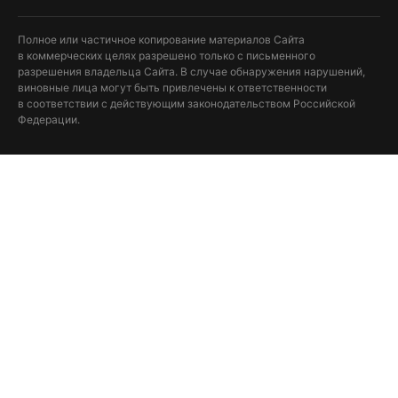
Полное или частичное копирование материалов Сайта
в коммерческих целях разрешено только с письменного
разрешения владельца Сайта. В случае обнаружения нарушений,
виновные лица могут быть привлечены к ответственности
в соответствии с действующим законодательством Российской
Федерации.