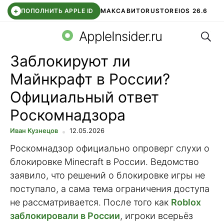
+
ПОПОЛНИТЬ APPLE ID
МАКС
АВИТО
RUSTORE
IOS 26.6
Поис
DDE STORE
СБЕР КИДС
ВТБ ОНЛАЙН
ЧАТ В ROBLOX
AppleInsider.ru
Заблокируют ли
Майнкрафт в России?
Официальный ответ
Роскомнадзора
Иван Кузнецов
12.05.2026
Роскомнадзор официально опроверг слухи о
блокировке Minecraft в России. Ведомство
заявило, что решений о блокировке игры не
поступало, а сама тема ограничения доступа
не рассматривается. После того как
Roblox
заблокировали в России
, игроки всерьёз