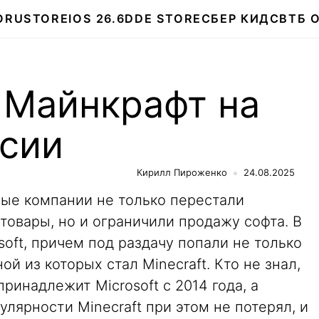
О
RUSTORE
IOS 26.6
DDE STORE
СБЕР КИДС
ВТБ 
 Майнкрафт на
ссии
Кирилл Пироженко
24.08.2025
ные компании не только перестали
 товары, но и ограничили продажу софта. В
soft, причем под раздачу попали не только
ной из которых стал Minecraft. Кто не знал,
принадлежит Microsoft с 2014 года, а
пулярности Minecraft при этом не потерял, и