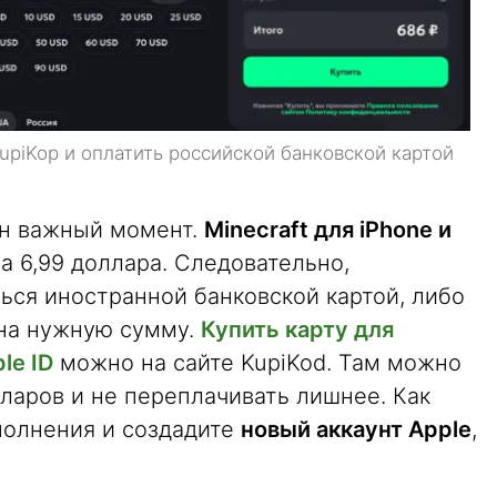
upiKop и оплатить российской банковской картой
ин важный момент.
Minecraft для iPhone и
а 6,99 доллара. Следовательно,
ься иностранной банковской картой, либо
 на нужную сумму.
Купить карту для
le ID
можно на сайте KupiKod. Там можно
лларов и не переплачивать лишнее. Как
полнения и создадите
новый аккаунт Apple
,