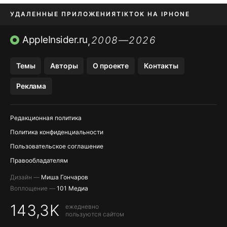
УДАЛЕННЫЕ ПРИЛОЖЕНИЯ
TIKTOK НА IPHONE
ПРИЛОЖЕНИЯ БЕЗ APP STORE
AppleInsider.ru
2008—2026
,
OZON БАНК, WILDBERRIES
Темы
Авторы
О проекте
Контакты
МЕССЕНДЖЕРЫ KAKAOTALK, B…
Реклама
ПОПОЛНЕНИЕ APPLE ID
Редакционная политика
Политика конфиденциальности
Пользовательское соглашение
Правообладателям
Дизайн —
Миша Гончаров
Воплощение —
101 Медиа
143,3K
ежедневно
пользуются сайтом