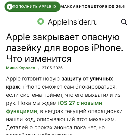
+
ПОПОЛНИТЬ APPLE ID
МАКС
АВИТО
RUSTORE
IOS 26.6
Поис
DDE STORE
СБЕР КИДС
ВТБ ОНЛАЙН
ЧАТ В ROBLOX
AppleInsider.ru
Apple закрывает опасную
лазейку для воров iPhone.
Что изменится
Миша Королев
27.05.2026
Apple готовит новую
защиту от уличных
краж
: iPhone сможет сам блокироваться,
если система поймёт, что его выхватили из
рук. Пока мы ждём
iOS 27 с новыми
функциями
, в недрах текущей операционки
нашли код, описывающий этот механизм.
Деталей о сроках анонса пока нет, но