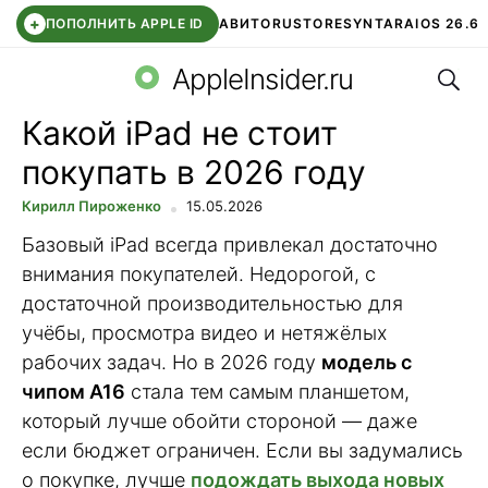
+
ПОПОЛНИТЬ APPLE ID
АВИТО
RUSTORE
SYNTARA
IOS 26.6
Поис
DDE STORE
СБЕР КИДС
ЧАТ ROBLOX
ВТБ ОНЛАЙН
AppleInsider.ru
Какой iPad не стоит
покупать в 2026 году
Кирилл Пироженко
15.05.2026
Базовый iPad всегда привлекал достаточно
внимания покупателей. Недорогой, с
достаточной производительностью для
учёбы, просмотра видео и нетяжёлых
рабочих задач. Но в 2026 году
модель с
чипом A16
стала тем самым планшетом,
который лучше обойти стороной — даже
если бюджет ограничен. Если вы задумались
о покупке, лучше
подождать выхода новых