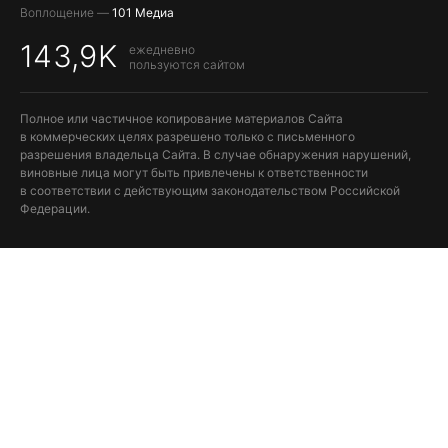
Воплощение —
101 Медиа
143,9K
ежедневно
пользуются сайтом
Полное или частичное копирование материалов Сайта
в коммерческих целях разрешено только с письменного
разрешения владельца Сайта. В случае обнаружения нарушений,
виновные лица могут быть привлечены к ответственности
в соответствии с действующим законодательством Российской
Федерации.