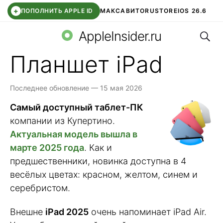
+
ПОПОЛНИТЬ APPLE ID
МАКС
АВИТО
RUSTORE
IOS 26.6
Поис
DDE STORE
СБЕР КИДС
ВТБ ОНЛАЙН
ЧАТ В ROBLOX
AppleInsider.ru
Планшет iPad
Последнее обновление — 15 мая 2026
Самый доступный таблет-ПК
компании из Купертино.
Актуальная модель вышла в
марте 2025 года
. Как и
предшественники, новинка доступна в 4
весёлых цветах: красном, желтом, синем и
серебристом.
Внешне
iPad 2025
очень напоминает iPad Air.