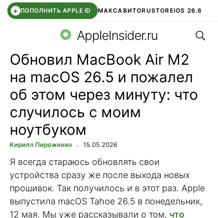
+
ПОПОЛНИТЬ APPLE ID
МАКС
АВИТО
RUSTORE
IOS 26.6
Поис
DDE STORE
СБЕР КИДС
ВТБ ОНЛАЙН
ЧАТ В ROBLOX
AppleInsider.ru
Обновил MacBook Air M2
на macOS 26.5 и пожалел
об этом через минуту: что
случилось с моим
ноутбуком
Кирилл Пироженко
15.05.2026
Я всегда стараюсь обновлять свои
устройства сразу же после выхода новых
прошивок. Так получилось и в этот раз. Apple
выпустила macOS Tahoe 26.5 в понедельник,
12 мая. Мы уже рассказывали о том,
что