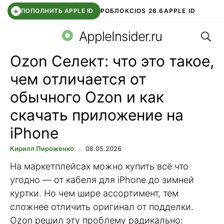
+
ПОПОЛНИТЬ APPLE ID
РОБЛОКС
IOS 26.6
APPLE ID
Поис
TELEGRAM
WHATSAPP
DDE STORE
APP STORE
OZON БАНК
AppleInsider.ru
Ozon Селект: что это такое,
чем отличается от
обычного Ozon и как
скачать приложение на
iPhone
Кирилл Пироженко
08.05.2026
На маркетплейсах можно купить всё что
угодно — от кабеля для iPhone до зимней
куртки. Но чем шире ассортимент, тем
сложнее отличить оригинал от подделки.
Ozon решил эту проблему радикально: