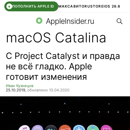
+
ПОПОЛНИТЬ APPLE ID
МАКС
АВИТО
RUSTORE
IOS 26.6
Поис
DDE STORE
СБЕР КИДС
ВТБ ОНЛАЙН
ЧАТ В ROBLOX
AppleInsider.ru
macOS Catalina
С Project Catalyst и правда
не всё гладко. Apple
готовит изменения
Иван Кузнецов
25.10.2019,
обновлено 10.04.2020