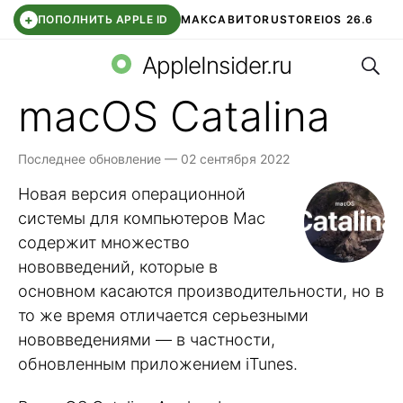
+
ПОПОЛНИТЬ APPLE ID
МАКС
АВИТО
RUSTORE
IOS 26.6
Поис
DDE STORE
СБЕР КИДС
ВТБ ОНЛАЙН
ЧАТ В ROBLOX
AppleInsider.ru
macOS Catalina
Последнее обновление — 02 сентября 2022
Новая версия операционной
системы для компьютеров Mac
содержит множество
нововведений, которые в
основном касаются производительности, но в
то же время отличается серьезными
нововведениями — в частности,
обновленным приложением iTunes.