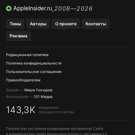
ПРИЛОЖЕНИЯ БЕЗ APP STORE
AppleInsider.ru
2008—2026
,
OZON БАНК, WILDBERRIES
Темы
Авторы
О проекте
Контакты
МЕССЕНДЖЕРЫ KAKAOTALK, B…
Реклама
ПОПОЛНЕНИЕ APPLE ID
Редакционная политика
Политика конфиденциальности
Пользовательское соглашение
Правообладателям
Дизайн —
Миша Гончаров
Воплощение —
101 Медиа
143,3K
ежедневно
пользуются сайтом
Полное или частичное копирование материалов Сайта
в коммерческих целях разрешено только с письменного