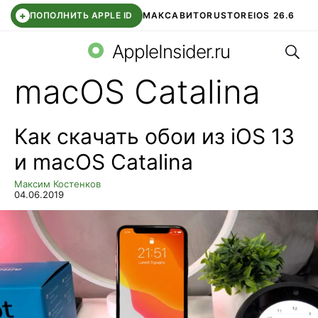
+
ПОПОЛНИТЬ APPLE ID
МАКС
АВИТО
RUSTORE
IOS 26.6
Поис
DDE STORE
СБЕР КИДС
ВТБ ОНЛАЙН
ЧАТ В ROBLOX
AppleInsider.ru
macOS Catalina
Как скачать обои из iOS 13
и macOS Catalina
Максим Костенков
04.06.2019