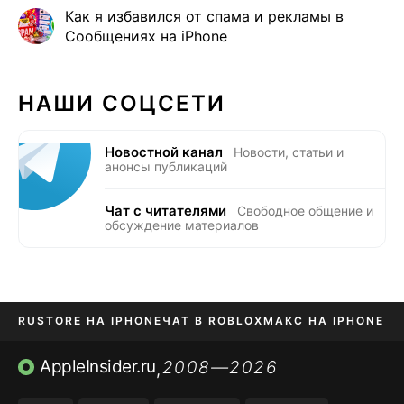
Как я избавился от спама и рекламы в
Сообщениях на iPhone
НАШИ СОЦСЕТИ
Новостной канал
Новости, статьи и
анонсы публикаций
Чат с читателями
Свободное общение и
обсуждение материалов
RUSTORE НА IPHONE
ЧАТ В ROBLOX
МАКС НА IPHONE
AVITO НА IPHONE
ВТБ ОНЛАЙН
TIKTOK НА IPHONE
AppleInsider.ru
2008—2026
,