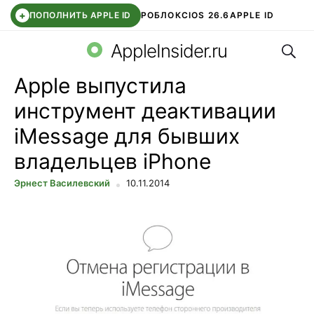
+
ПОПОЛНИТЬ APPLE ID
РОБЛОКС
IOS 26.6
APPLE ID
Поис
TELEGRAM
WHATSAPP
DDE STORE
APP STORE
OZON БАНК
AppleInsider.ru
Apple выпустила
инструмент деактивации
iMessage для бывших
владельцев iPhone
Эрнест Василевский
10.11.2014