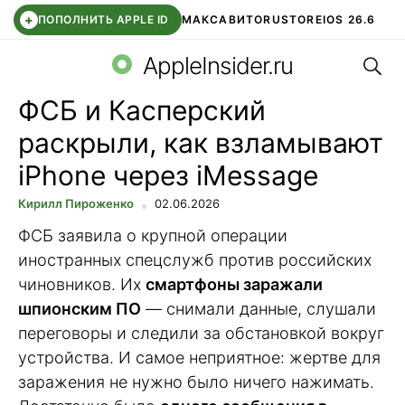
+
ПОПОЛНИТЬ APPLE ID
МАКС
АВИТО
RUSTORE
IOS 26.6
Поис
DDE STORE
СБЕР КИДС
ВТБ ОНЛАЙН
ЧАТ В ROBLOX
AppleInsider.ru
ФСБ и Касперский
раскрыли, как взламывают
iPhone через iMessage
Кирилл Пироженко
02.06.2026
ФСБ заявила о крупной операции
иностранных спецслужб против российских
чиновников. Их
смартфоны заражали
шпионским ПО
— снимали данные, слушали
переговоры и следили за обстановкой вокруг
устройства. И самое неприятное: жертве для
заражения не нужно было ничего нажимать.