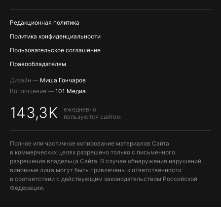
ПОПОЛНЕНИЕ APPLE ID
Редакционная политика
Политика конфиденциальности
Пользовательское соглашение
Правообладателям
Дизайн —
Миша Гончаров
Воплощение —
101 Медиа
143,3K
ежедневно
пользуются сайтом
Полное или частичное копирование материалов Сайта
в коммерческих целях разрешено только с письменного
разрешения владельца Сайта. В случае обнаружения нарушений,
виновные лица могут быть привлечены к ответственности
в соответствии с действующим законодательством Российской
Федерации.