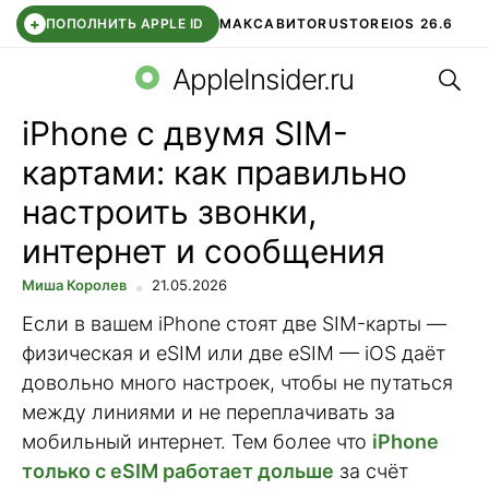
+
ПОПОЛНИТЬ APPLE ID
МАКС
АВИТО
RUSTORE
IOS 26.6
Поис
DDE STORE
СБЕР КИДС
ВТБ ОНЛАЙН
ЧАТ В ROBLOX
AppleInsider.ru
iPhone с двумя SIM-
картами: как правильно
настроить звонки,
интернет и сообщения
Миша Королев
21.05.2026
Если в вашем iPhone стоят две SIM-карты —
физическая и eSIM или две eSIM — iOS даёт
довольно много настроек, чтобы не путаться
между линиями и не переплачивать за
мобильный интернет. Тем более что
iPhone
только с eSIM работает дольше
за счёт