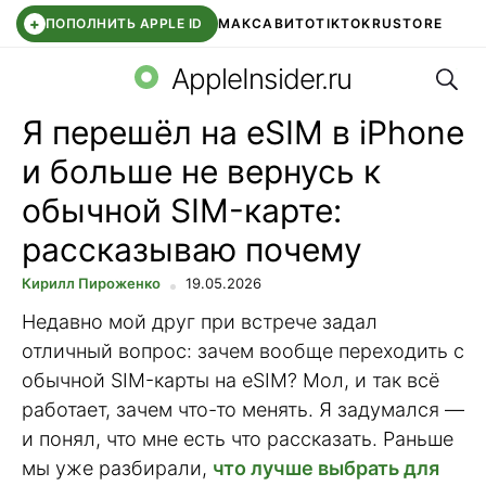
+
ПОПОЛНИТЬ APPLE ID
МАКС
АВИТО
TIKTOK
RUSTORE
Поис
SYNTARA
WB КЛУБ
IOS 26.6
APPLE ID
AppleInsider.ru
Я перешёл на eSIM в iPhone
и больше не вернусь к
обычной SIM-карте:
рассказываю почему
Кирилл Пироженко
19.05.2026
Недавно мой друг при встрече задал
отличный вопрос: зачем вообще переходить с
обычной SIM-карты на eSIM? Мол, и так всё
работает, зачем что-то менять. Я задумался —
и понял, что мне есть что рассказать. Раньше
мы уже разбирали,
что лучше выбрать для