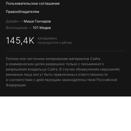
Пользовательское соглашение
Правообладателям
Дизайн —
Миша Гончаров
Воплощение —
101 Медиа
145,4K
ежедневно
пользуются сайтом
Полное или частичное копирование материалов Сайта
в коммерческих целях разрешено только с письменного
разрешения владельца Сайта. В случае обнаружения нарушений,
виновные лица могут быть привлечены к ответственности
в соответствии с действующим законодательством Российской
Федерации.