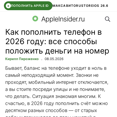
+
ПОПОЛНИТЬ APPLE ID
МАКС
АВИТО
RUSTORE
IOS 26.6
Поис
DDE STORE
СБЕР КИДС
ВТБ ОНЛАЙН
ЧАТ В ROBLOX
AppleInsider.ru
Как пополнить телефон в
2026 году: все способы
положить деньги на номер
Кирилл Пироженко
08.05.2026
Бывает, баланс на телефоне уходит в ноль в
самый неподходящий момент. Звонки не
проходят, мобильный интернет отключается,
а вы стоите посреди улицы и не понимаете,
что делать. Ситуация знакомая многим. К
счастью, в 2026 году пополнить счёт можно
десятком разных способов — от старых