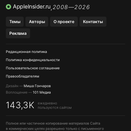
ПРИЛОЖЕНИЯ БЕЗ APP STORE
AppleInsider.ru
2008—2026
,
OZON БАНК, WILDBERRIES
Темы
Авторы
О проекте
Контакты
МЕССЕНДЖЕРЫ KAKAOTALK, B…
Реклама
ПОПОЛНЕНИЕ APPLE ID
Редакционная политика
Политика конфиденциальности
Пользовательское соглашение
Правообладателям
Дизайн —
Миша Гончаров
Воплощение —
101 Медиа
143,3K
ежедневно
пользуются сайтом
Полное или частичное копирование материалов Сайта
в коммерческих целях разрешено только с письменного