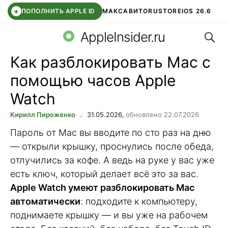
+
ПОПОЛНИТЬ APPLE ID
МАКС
АВИТО
RUSTORE
IOS 26.6
Поис
DDE STORE
СБЕР КИДС
ВТБ ОНЛАЙН
ЧАТ В ROBLOX
AppleInsider.ru
Как разблокировать Mac с
помощью часов Apple
Watch
Кирилл Пироженко
31.05.2026,
обновлено 22.07.2026
Пароль от Mac вы вводите по сто раз на дню
— открыли крышку, проснулись после обеда,
отлучились за кофе. А ведь на руке у вас уже
есть ключ, который делает всё это за вас.
Apple Watch умеют разблокировать Mac
автоматически
: подходите к компьютеру,
поднимаете крышку — и вы уже на рабочем