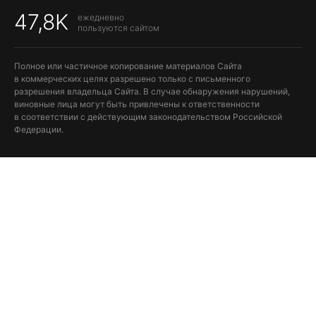
47,8K
ежедневно
пользуются сайтом
Полное или частичное копирование материалов Сайта
в коммерческих целях разрешено только с письменного
разрешения владельца Сайта. В случае обнаружения нарушений,
виновные лица могут быть привлечены к ответственности
в соответствии с действующим законодательством Российской
Федерации.