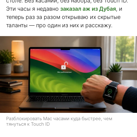
столе. Без касаний, без набора, без Touch ID.
Эти часы я недавно
заказал аж из Дубая
, и
теперь раз за разом открываю их скрытые
таланты — про один из них и расскажу.
Разблокировать Mac часами куда быстрее, чем
тянуться к Touch ID