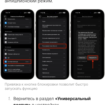
антишпионский режим.
Привязка к кнопке блокировки позволит быстро
запускать функцию
Вернитесь в раздел
«Универсальный
доступ»
в настройках.