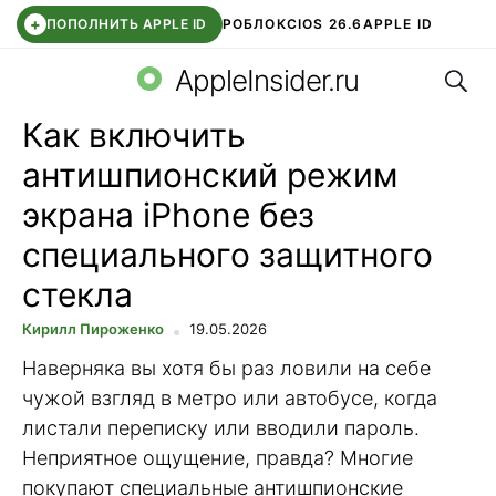
+
ПОПОЛНИТЬ APPLE ID
РОБЛОКС
IOS 26.6
APPLE ID
Поис
TELEGRAM
WHATSAPP
DDE STORE
APP STORE
OZON БАНК
AppleInsider.ru
Как включить
антишпионский режим
экрана iPhone без
специального защитного
стекла
Кирилл Пироженко
19.05.2026
Наверняка вы хотя бы раз ловили на себе
чужой взгляд в метро или автобусе, когда
листали переписку или вводили пароль.
Неприятное ощущение, правда? Многие
покупают специальные антишпионские