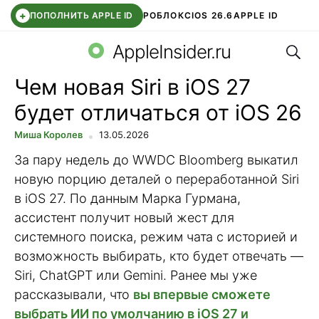
+
ПОПОЛНИТЬ APPLE ID
РОБЛОКС
IOS 26.6
APPLE ID
Поис
TELEGRAM
WHATSAPP
DDE STORE
APP STORE
OZON БАНК
AppleInsider.ru
Чем новая Siri в iOS 27
будет отличаться от iOS 26
Миша Королев
13.05.2026
За пару недель до WWDC Bloomberg выкатил
новую порцию деталей о переработанной Siri
в iOS 27. По данным Марка Гурмана,
ассистент получит новый жест для
системного поиска, режим чата с историей и
возможность выбирать, кто будет отвечать —
Siri, ChatGPT или Gemini. Ранее мы уже
рассказывали, что
вы впервые сможете
выбрать ИИ по умолчанию в iOS 27 и