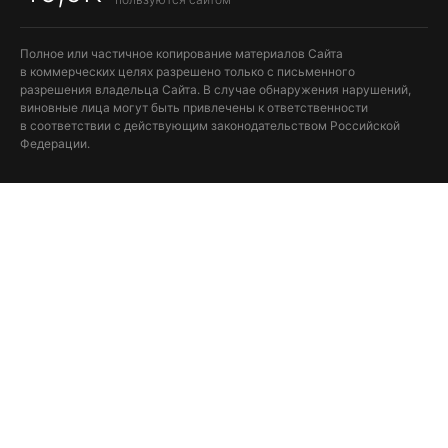
Полное или частичное копирование материалов Сайта
в коммерческих целях разрешено только с письменного
разрешения владельца Сайта. В случае обнаружения нарушений,
виновные лица могут быть привлечены к ответственности
в соответствии с действующим законодательством Российской
Федерации.