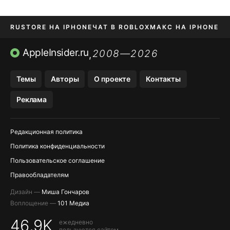
RUSTORE НА IPHONE
ЧАТ В ROBLOX
МАКС НА IPHONE
AVITO НА IPHONE
ВТБ ОНЛАЙН
TIKTOK НА IPHONE
AppleInsider.ru
2008—2026
,
Темы
Авторы
О проекте
Контакты
Реклама
Редакционная политика
Политика конфиденциальности
Пользовательское соглашение
Правообладателям
Дизайн —
Миша Гончаров
Воплощение —
101 Медиа
46,9K
ежедневно
пользуются сайтом