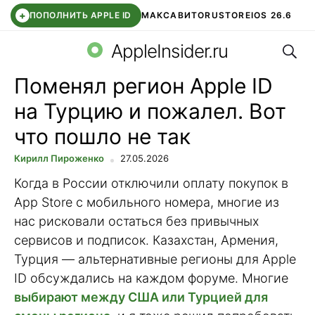
+
ПОПОЛНИТЬ APPLE ID
МАКС
АВИТО
RUSTORE
IOS 26.6
Поис
DDE STORE
СБЕР КИДС
ВТБ ОНЛАЙН
ЧАТ В ROBLOX
AppleInsider.ru
Поменял регион Apple ID
на Турцию и пожалел. Вот
что пошло не так
Кирилл Пироженко
27.05.2026
Когда в России отключили оплату покупок в
App Store с мобильного номера, многие из
нас рисковали остаться без привычных
сервисов и подписок. Казахстан, Армения,
Турция — альтернативные регионы для Apple
ID обсуждались на каждом форуме. Многие
выбирают между США или Турцией для