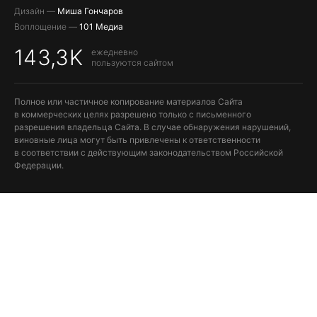
Дизайн —
Миша Гончаров
Воплощение —
101 Медиа
143,3K
ежедневно
пользуются сайтом
Полное или частичное копирование материалов Сайта
в коммерческих целях разрешено только с письменного
разрешения владельца Сайта. В случае обнаружения нарушений,
виновные лица могут быть привлечены к ответственности
в соответствии с действующим законодательством Российской
Федерации.