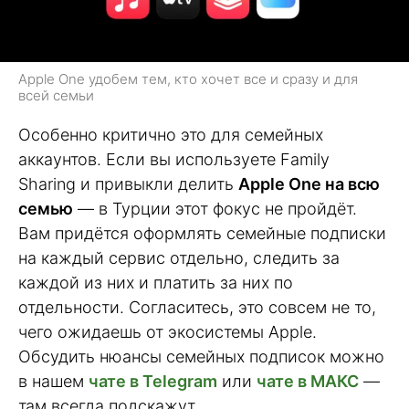
Apple One удобем тем, кто хочет все и сразу и для
всей семьи
Особенно критично это для семейных
аккаунтов. Если вы используете Family
Sharing и привыкли делить
Apple One на всю
семью
— в Турции этот фокус не пройдёт.
Вам придётся оформлять семейные подписки
на каждый сервис отдельно, следить за
каждой из них и платить за них по
отдельности. Согласитесь, это совсем не то,
чего ожидаешь от экосистемы Apple.
Обсудить нюансы семейных подписок можно
в нашем
чате в Telegram
или
чате в МАКС
—
там всегда подскажут.