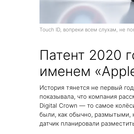
Touch ID, вопреки всем слухам, не по
Патент 2020 г
именем «Appl
История тянется не первый год
показывала, что компания расс
Digital Crown — то самое колёс
были, как обычно, размытыми, 
датчик планировали разместить