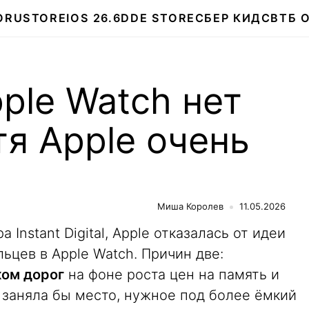
О
RUSTORE
IOS 26.6
DDE STORE
СБЕР КИДС
ВТБ 
ple Watch нет
тя Apple очень
Миша Королев
11.05.2026
Instant Digital, Apple отказалась от идеи
ьцев в Apple Watch. Причин две:
ом дорог
на фоне роста цен на память и
 заняла бы место, нужное под более ёмкий