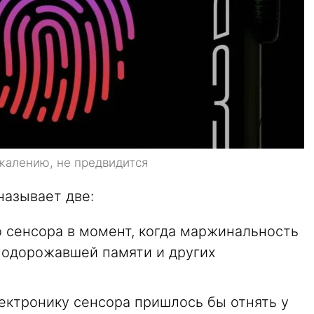
ожалению, не предвидится
называет две:
 сенсора в момент, когда маржинальность
 подорожавшей памяти и других
ктронику сенсора пришлось бы отнять у