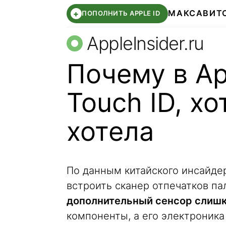
МАКС
АВИТ
+
ПОПОЛНИТЬ APPLE ID
AppleInsider.ru
Почему в Ap
Touch ID, хо
хотела
По данным китайского инсайдера 
встроить сканер отпечатков пал
дополнительный сенсор слишк
компоненты, а его электроника