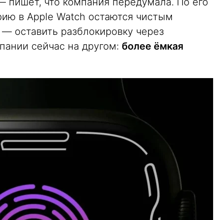
— пишет, что компания передумала. По его
рию в Apple Watch остаются чистым
e — оставить разблокировку через
пании сейчас на другом:
более ёмкая