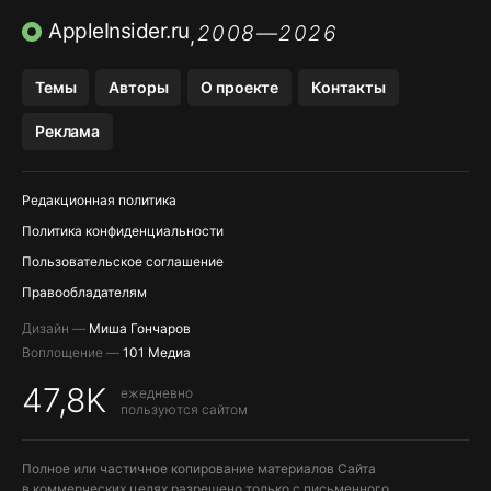
ПРИЛОЖЕНИЯ БЕЗ APP STORE
AppleInsider.ru
2008—2026
,
OZON БАНК, WILDBERRIES
Темы
Авторы
О проекте
Контакты
МЕССЕНДЖЕРЫ KAKAOTALK, B…
Реклама
ПОПОЛНЕНИЕ APPLE ID
Редакционная политика
Политика конфиденциальности
Пользовательское соглашение
Правообладателям
Дизайн —
Миша Гончаров
Воплощение —
101 Медиа
47,8K
ежедневно
пользуются сайтом
Полное или частичное копирование материалов Сайта
в коммерческих целях разрешено только с письменного