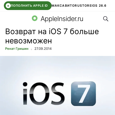
+
ПОПОЛНИТЬ APPLE ID
МАКС
АВИТО
RUSTORE
IOS 26.6
Поис
DDE STORE
СБЕР КИДС
ВТБ ОНЛАЙН
ЧАТ В ROBLOX
AppleInsider.ru
Возврат на iOS 7 больше
невозможен
Ренат Гришин
27.09.2014