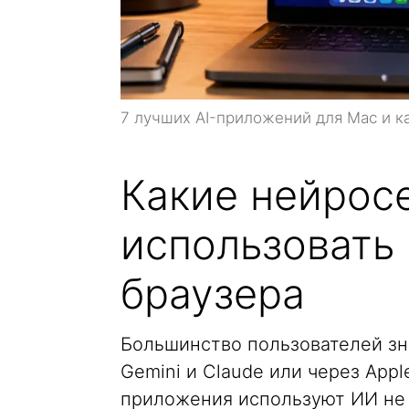
7 лучших AI-приложений для Mac и к
Какие нейрос
использовать 
браузера
Большинство пользователей зн
Gemini и Claude или через Appl
приложения используют ИИ не д