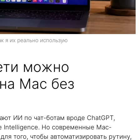
ак я их реально использую
ети можно
на Mac без
ают ИИ по чат-ботам вроде ChatGPT,
e Intelligence. Но современные Mac-
ля того, чтобы автоматизировать рутину,