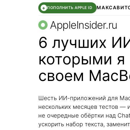
МАКС
АВИТ
+
ПОПОЛНИТЬ APPLE ID
AppleInsider.ru
6 лучших И
которыми я
своем MacBo
Шесть ИИ-приложений для Mac,
нескольких месяцев тестов — 
не очередные обёртки над Chat
ускорить набор текста, замени