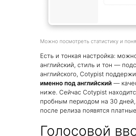
Можно посмотреть статистику и поня
Есть и тонкая настройка: можн
английский, стиль и тон — под
английского, Cotypist поддержи
именно под английский
— качес
ниже. Сейчас Cotypist находит
пробным периодом на 30 дней,
после релиза появятся платные
Голосовой вво