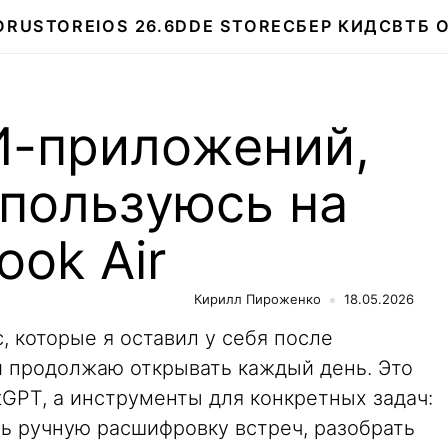
О
RUSTORE
IOS 26.6
DDE STORE
СБЕР КИДС
ВТБ 
И-приложений,
 пользуюсь на
ok Air
Кирилл Пироженко
18.05.2026
 которые я оставил у себя после
и продолжаю открывать каждый день. Это
GPT, а инструменты для конкретных задач:
ть ручную расшифровку встреч, разобрать