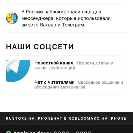
В России заблокировали еще два
мессенджера, которые использовали
вместо Ватсап и Телеграм
НАШИ СОЦСЕТИ
Новостной канал
Новости, статьи и
анонсы публикаций
Чат с читателями
Свободное общение и
обсуждение материалов
RUSTORE НА IPHONE
ЧАТ В ROBLOX
МАКС НА IPHONE
AVITO НА IPHONE
ВТБ ОНЛАЙН
TIKTOK НА IPHONE