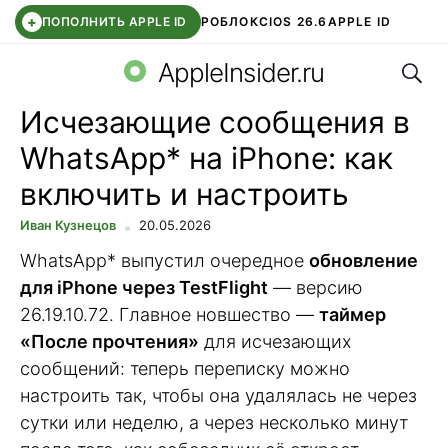
+
ПОПОЛНИТЬ APPLE ID
РОБЛОКС
IOS 26.6
APPLE ID
Поис
TELEGRAM
WHATSAPP
DDE STORE
APP STORE
OZON БАНК
AppleInsider.ru
Исчезающие сообщения в
WhatsApp* на iPhone: как
включить и настроить
Иван Кузнецов
20.05.2026
WhatsApp* выпустил очередное
обновление
для iPhone через TestFlight
— версию
26.19.10.72. Главное новшество —
таймер
«После прочтения»
для исчезающих
сообщений: теперь переписку можно
настроить так, чтобы она удалялась не через
сутки или неделю, а через несколько минут