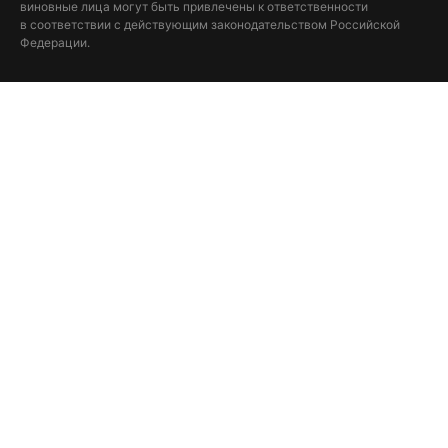
виновные лица могут быть привлечены к ответственности
в соответствии с действующим законодательством Российской
Федерации.